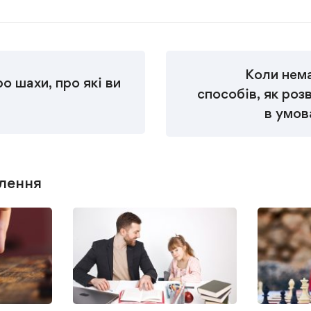
Коли нема
ро шахи, про які ви
способів, як роз
в умов
лення