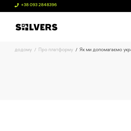
+38 093 2848396
додому
Про платформу
Як ми допомагаємо укра