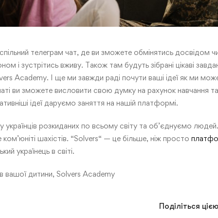
спільний телеграм чат, де ви зможете обмінятись досвідом чи
ном і зустрітись вживу. Також там будуть зібрані цікаві завдан
Solvers Academy. І ще ми завжди раді почути ваші ідеї як ми 
чаті ви зможете висловити свою думку на рахунок навчання т
тивніші ідеї даруємо заняття на нашій платформі.
 українців розкиданих по всьому світу та об’єднуємо людей.
 ком’юніті шахістів. “Solvers“ — це більше, ніж просто
платфо
кий українець в світі.
 вашої дитини, Solvers Academy
Поділіться ціє