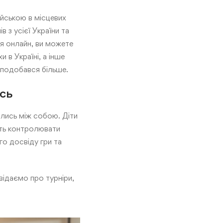
ійською в місцевих
в з усієї України та
ся онлайн, ви можете
 в Україні, а інше
сподобався більше.
сь
лись між собою. Діти
дуть контролювати
го досвіду гри та
відаємо про турніри,