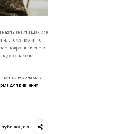
 навіть знайти шахіста
ня, аналіз партій та
можемо покращити свою
а вдосконалення
 І ми точно знаємо,
рма для вивчення
ю публікацією