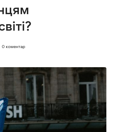
їнцям
віті?
0 коментар