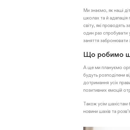
Ми знаємо, як наші ді
школах та й адапація
світу, які проводять 
один раз спробувати у
заняття забронювати 
Що робимо щ
А ще ми плануємо орг
будуть розподілени ві
дотримання усіх прави
позитивних емоцій от
Також усім шахістам 
новини шахів та розв’