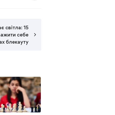
є світла: 15
важити себе
ах блекауту