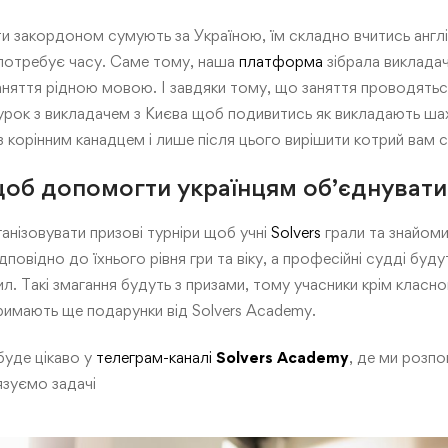
ти закордоном сумують за Україною, їм складно вчитись англ
 потребує часу. Саме тому, наша
платформа
зібрала викладачі
заняття рідною мовою. І завдяки тому, що заняття проводять
рок з викладачем з Києва щоб подивитись як викладають шахи
з корінним канадцем і лише після цього вирішити котрий вам 
об допомогти українцям об’єднувати
анізовувати призові турніри щоб учні
Solvers
грали та знайоми
дповідно до їхнього рівня гри та віку, а професійні судді бу
л. Такі змагання будуть з призами, тому учасники крім класно
римають ще подарунки від Solvers Academy.
буде цікаво у
телеграм-каналі
Solvers Academy
, де ми розпо
язуємо задачі