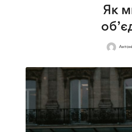
Як м
об’є
Антон