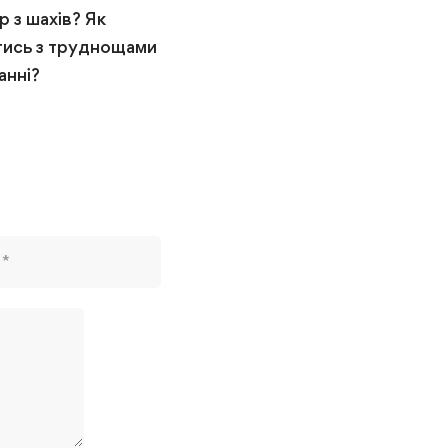
р з шахів? Як
Які є тренери з шахів
тись з труднощами
23 Лютого, 2023
анні?
127 переглядів
го, 2023
еглядів