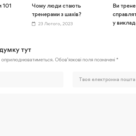
и 101
Чому люди стають
Ви трене
тренерами з шахів?
справля
у виклад
23 Лютого, 2023
23 Люто
137 переглядів
99 пер
думку тут
е оприлюднюватиметься.
Обов’язкові поля позначені
*