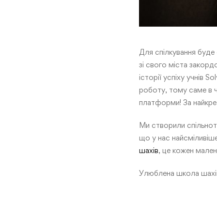
Для спілкування буде 
зі свого міста закордо
історії успіху учнів 
роботу, тому саме в 
платформи! За найкреа
Ми створили спільноту
що у нас найсміливіше
шахів
, це кожен малень
Улюблена школа шахів