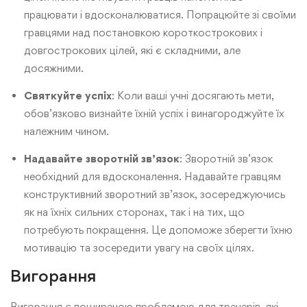
працювати і вдосконалюватися. Попрацюйте зі своїми
гравцями над постановкою короткострокових і
довгострокових цілей, які є складними, але
досяжними.
Святкуйте успіх
: Коли ваші учні досягають мети,
обов’язково визнайте їхній успіх і винагороджуйте їх
належним чином.
Надавайте зворотній зв’язок
: Зворотній зв’язок
необхідний для вдосконалення. Надавайте гравцям
конструктивний зворотний зв’язок, зосереджуючись
як на їхніх сильних сторонах, так і на тих, що
потребують покращення. Це допоможе зберегти їхню
мотивацію та зосередити увагу на своїх цілях.
Вигорання
Вигорання є поширеною проблемою для тренерів, які