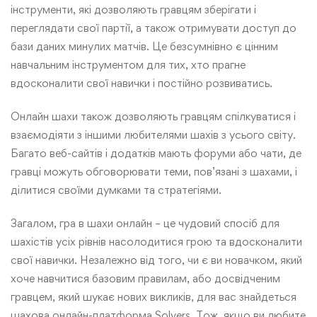
інструменти, які дозволяють гравцям зберігати і
переглядати свої партії, а також отримувати доступ до
бази даних минулих матчів. Це безсумнівно є цінним
навчальним інструментом для тих, хто прагне
вдосконалити свої навички і постійно розвиватись.
Онлайн шахи також дозволяють гравцям спілкуватися і
взаємодіяти з іншими любителями шахів з усього світу.
Багато веб-сайтів і додатків мають форуми або чати, де
гравці можуть обговорювати теми, пов’язані з шахами, і
ділитися своїми думками та стратегіями.
Загалом, гра в шахи онлайн – це чудовий спосіб для
шахістів усіх рівнів насолодитися грою та вдосконалити
свої навички. Незалежно від того, чи є ви новачком, який
хоче навчитися базовим правилам, або досвідченим
гравцем, який шукає нових викликів, для вас знайдеться
шахова онлайн-платформа Solvers. Тож, якщо ви любите