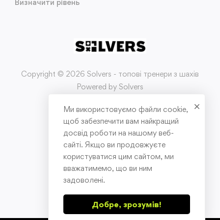
Визначити рівень
Copyright © 2026 Solvers - топові тренери з шахів
Powered by Solvers
Ми використовуємо файли cookie,
Умови використання
щоб забезпечити вам найкращий
досвід роботи на нашому веб-
Політика конфіденційності
сайті. Якщо ви продовжуєте
користуватися цим сайтом, ми
Публічна оферта
вважатимемо, що ви ним
задоволені.
Добре, зрозумів!