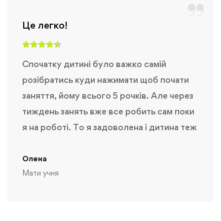
Це легко!
Спочатку дитині було важко самій
розібратись куди нажимати щоб почати
заняття, йому всього 5 рочків. Але через
тиждень занять вже все робить сам поки
я на роботі. То я задоволена і дитина теж
Олена
Мати учня