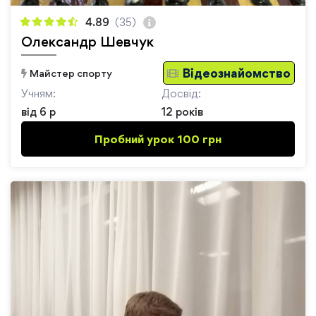
4.89
(35)
Олександр Шевчук
Відеознайомство
Майстер спорту
Учням:
Досвід:
від 6 р
12 років
Пробний урок 100 грн