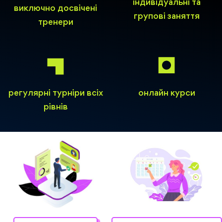
індивідуальні та
виключно досвічені
групові заняття
тренери
регулярні турніри всіх
онлайн курси
рівнів