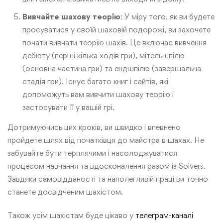
Вивчайте шахову теорію
: У міру того, як ви будете
просуватися у своїй шаховій подорожі, ви захочете
почати вивчати теорію шахів. Це включає вивчення
дебюту (перші кілька ходів гри), мітельшпілю
(основна частина гри) та ендшпілю (завершальна
стадія гри). Існує багато книг і сайтів, які
допоможуть вам вивчити шахову теорію і
застосувати її у вашій грі.
Дотримуючись цих кроків, ви швидко і впевнено
пройдете шлях від початківця до майстра в шахах. Не
забувайте бути терплячими і насолоджуватися
процесом навчання та вдосконалення разом із Solvers.
Завдяки самовідданості та наполегливій праці ви точно
станете досвідченим шахістом.
Також усім шахістам буде цікаво у
телеграм-каналі