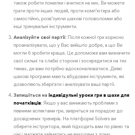
також робити помилки і вчитися на них. Ви можете
грати проти інших людей, проти комп’ютера або
самостійно, розв’зуючи шахові головоломки або
інші тренувальні інструменти.
Аналізуйте свої партії
: Після кожної гри корисно
проаналізувати, що у Вас вийшло добре, а що Ви
могли б зробити краще. Це допоможе вам визначити
свої сильні та слабкі сторони і зосередитися на тих
темах, де вам потрібно вдосконалюватися. Деякі
шахові програми мають вбудовані інструменти, які
дозволяють зберігати і аналізувати ваші партії.
Запишіться на
індивідульні уроки гри в шахи для
початківців
: Якщо у вас виникають проблеми з
певними аспектами гри, зверніться за порадою до
досвідчених тренерів. На платформі Solvers ви
оберете інструктора, який підходить вам по рівню та
ціні і зможете займатись не виходячи з дому.