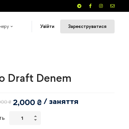
неру
Увійти
Зареєструватися
o Draft Denem
/ заняття
2,000
₴
000
₴
ТЬ