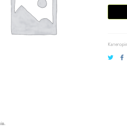
Категорія
ів.