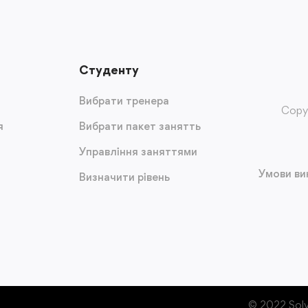
Студенту
Вибрати тренера
Copyr
я
Вибрати пакет занятть
Управління заняттями
Умови ви
Визначити рівень
© 2022 Solv