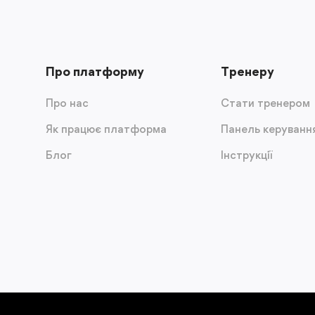
Про платформу
Тренеру
Про нас
Стати тренером
Як працює платформа
Панель керуванн
Блог
Інструкції