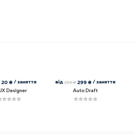
/ заняття
від
/ заняття
20
₴
299
₴
₴
299
₴
UX Designer
Auto Draft