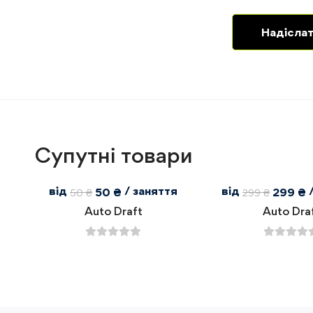
Супутні товари
від
/ заняття
від
50
₴
299
₴
50
₴
299
₴
Auto Draft
Auto Dra