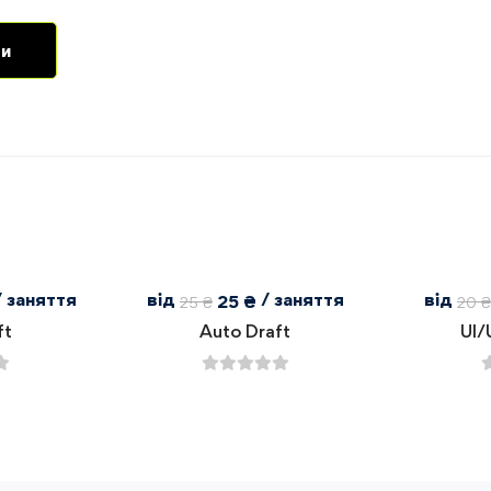
/ заняття
від
/ заняття
від
25
₴
25
₴
20
ft
Auto Draft
UI/