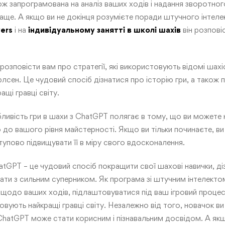
ж запрограмована на аналіз ваших ходів і надання зворотного
аще. А якщо ви не докінця розумієте поради штучного інтелек
vers
і на
індивідуальному занятті в школі шахів
він розповіс
зповісти вам про стратегії, які використовують відомі шахіст
лсен. Це чудовий спосіб дізнатися про історію гри, а також п
щі гравці світу.
ивість гри в шахи з ChatGPT полягає в тому, що ви можете 
о до вашого рівня майстерності. Якщо ви тільки починаєте, в
ступово підвищувати її в міру свого вдосконалення.
atGPT – це чудовий спосіб покращити свої шахові навички, ді
грати з сильним суперником. Як програма зі штучним інтелект
 щодо ваших ходів, підлаштовуватися під ваш ігровий процес
стовують найкращі гравці світу. Незалежно від того, новачок в
 ChatGPT може стати корисним і пізнавальним досвідом. А як