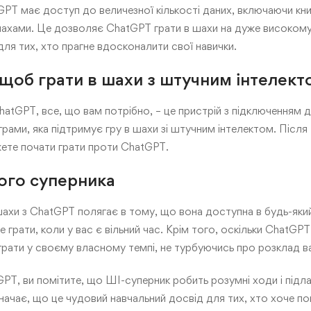
PT має доступ до величезної кількості даних, включаючи книги
 шахами. Це дозволяє ChatGPT грати в шахи на дуже високому 
ля тих, хто прагне вдосконалити свої навички.
щоб грати в шахи з штучним інтелект
atGPT, все, що вам потрібно, – це пристрій з підключенням 
рами, яка підтримує гру в шахи зі штучним інтелектом. Після 
ете почати грати проти ChatGPT.
ого суперника
шахи з ChatGPT полягає в тому, що вона доступна в будь-який
 грати, коли у вас є вільний час. Крім того, оскільки ChatGP
грати у своєму власному темпі, не турбуючись про розклад в
GPT, ви помітите, що ШІ-суперник робить розумні ходи і під
начає, що це чудовий навчальний досвід для тих, хто хоче п