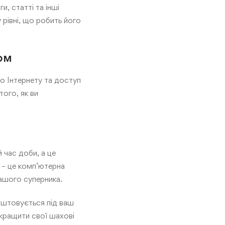
, статті та інші
рівні, що робить його
ом
до Інтернету та доступ
того, як ви
 час доби, а це
T – це комп’ютерна
ашого суперника.
лаштовується під ваш
окращити свої шахові