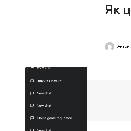
Як 
Антон