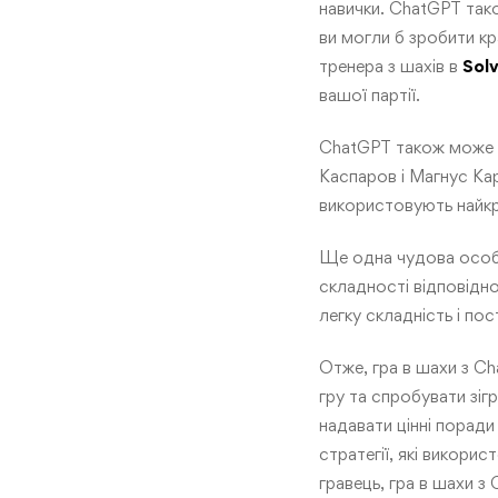
навички. ChatGPT тако
ви могли б зробити кр
тренера з шахів в
Sol
вашої партії.
ChatGPT також може ро
Каспаров і Магнус Кар
використовують найкра
Ще одна чудова особл
складності відповідн
легку складність і по
Отже, гра в шахи з Ch
гру та спробувати зі
надавати цінні поради
стратегії, які викори
гравець, гра в шахи з