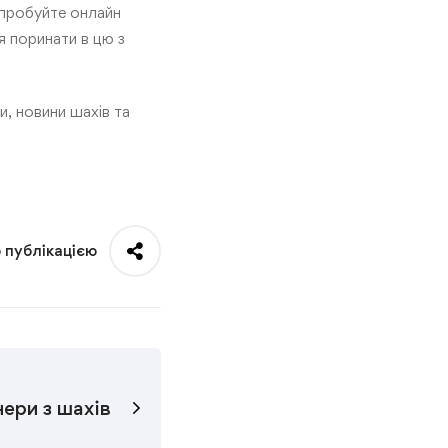
спробуйте онлайн
 поринати в цю з
и, новини шахів та
ю публікацією
нери з шахів