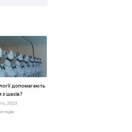
логії допомагають
Як Chess.com створив
 з шахів?
Mittens, злого кота-бота,
що перехоплює дух
го, 2023
шахістів
еглядів
25 Січня, 2023
146 переглядів