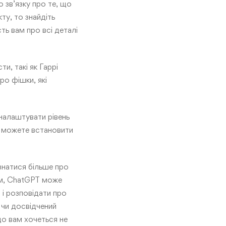
 зв’язку про те, що
ту, то знайдіть
ть вам про всі деталі
и, такі як Гаррі
ро фішки, які
налаштувати рівень
и можете встановити
знатися більше про
ом, ChatGPT може
 і розповідати про
и чи досвідчений
що вам хочеться не