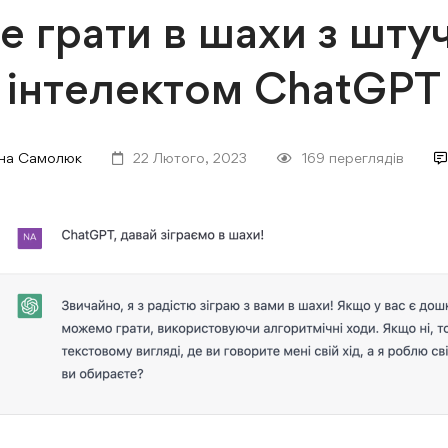
це грати в шахи з шту
інтелектом ChatGPT
іна Самолюк
22 Лютого, 2023
169 переглядів