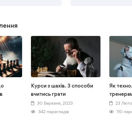
лення
до
Курси з шахів. 3 способи
Як техно
ів
вчитись грати
тренерам
30 Березня, 2023
23 Люто
342 переглядів
110 пер