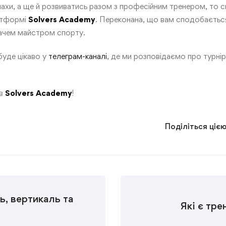
 шахи, а ще й розвиватись разом з професійним тренером, то 
латформі
Solvers Academy
. Переконана, що вам сподобається
ачем майстром спорту.
буде цікаво у
телеграм-каналі
, де ми розповідаємо про турнір
 в
Solvers
Academy
!
Поділіться ціє
ь, вертикаль та
Які є тре