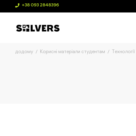
+38 093 2848396
додому
Корисні матеріали студентам
Технології