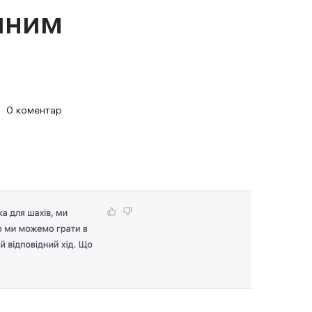
чним
0 коментар