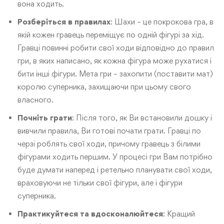
вона ходить.
Розберіться
в
правилах
: Шахи – це покрокова гра, в
якій кожен гравець переміщує по одній фігурі за хід.
Гравці повинні робити свої ходи відповідно до правил
гри, в яких написано, як кожна фігура може рухатися і
бити інші фігури. Мета гри – захопити (поставити мат)
королю суперника, захищаючи при цьому свого
власного.
Почніть
грати
: Після того, як Ви встановили дошку і
вивчили правила, Ви готові почати грати. Гравці по
черзі роблять свої ходи, причому гравець з білими
фігурами ходить першим. У процесі гри Вам потрібно
буде думати наперед і ретельно планувати свої ходи,
враховуючи не тільки свої фігури, але і фігури
суперника.
Практикуйтеся
та
вдосконалюйтеся
: Кращий