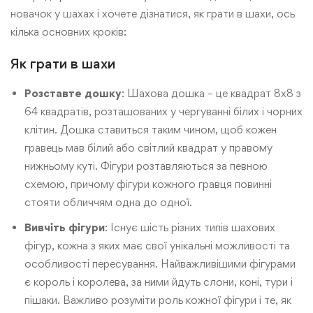
новачок у шахах і хочете дізнатися, як грати в шахи, ось
кілька основних кроків:
Як грати в шахи
Розставте дошку
: Шахова дошка – це квадрат 8х8 з
64 квадратів, розташованих у чергуванні білих і чорних
клітин. Дошка ставиться таким чином, щоб кожен
гравець мав білий або світлий квадрат у правому
нижньому куті. Фігури розтавляються за певною
схемою, причому фігури кожного гравця повинні
стояти обличчям одна до одної.
Вивчіть
фігури
: Існує шість різних типів шахових
фігур, кожна з яких має свої унікальні можливості та
особливості пересування. Найважливішими фігурами
є король і королева, за ними йдуть слони, коні, тури і
пішаки. Важливо розуміти роль кожної фігури і те, як