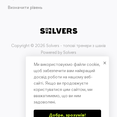
Визначити рівень
Copyright © 2026 Solvers - топові тренери з шахів
Powered by Solvers
Ми використовуємо файли cookie,
Умови використання
щоб забезпечити вам найкращий
досвід роботи на нашому веб-
Політика конфіденційності
сайті. Якщо ви продовжуєте
користуватися цим сайтом, ми
Публічна оферта
вважатимемо, що ви ним
задоволені.
Добре, зрозумів!