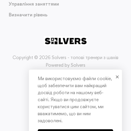
Управління заняттями
Визначити рівень
Copyright © 2026 Solvers - топові тренери з шахів
Powered by Solvers
Ми використовуємо файли cookie,
Умови використання
щоб забезпечити вам найкращий
досвід роботи на нашому веб-
Політика конфіденційності
сайті. Якщо ви продовжуєте
користуватися цим сайтом, ми
Публічна оферта
вважатимемо, що ви ним
задоволені.