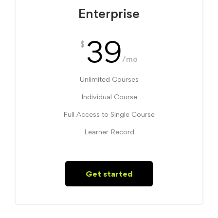
Enterprise
39
$
/mo
Unlimited Courses
Individual Course
Full Access to Single Course
Learner Record
Get started