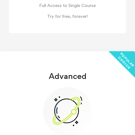
Full Access to Single Course
Try for free, forever!
P
C
E
Advanced