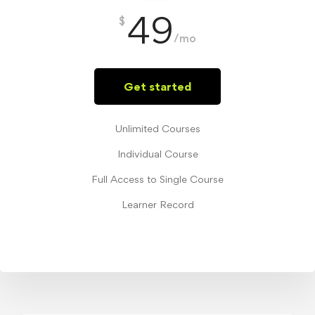
49
$
/mo
Get started
Unlimited Courses
Individual Course
Full Access to Single Course
Learner Record