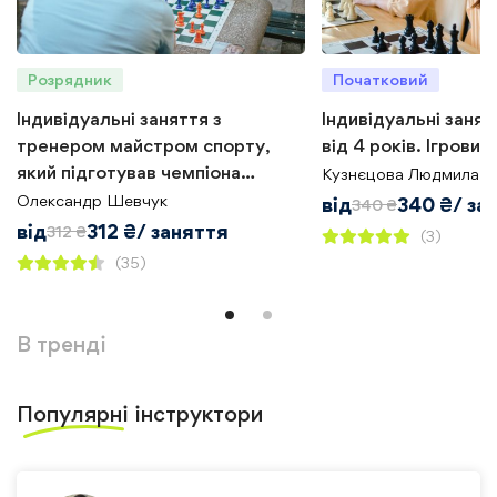
Розрядник
Початковий
Індивідуальні заняття з
Індивідуальні занят
тренером майстром спорту,
від 4 років. Ігрови
який підготував чемпіона
Кузнєцова Людмила
України з шахів
Олександр Шевчук
від
340
₴
/ за
340
₴
від
312
₴
/ заняття
312
₴
(3)
(35)
В тренді
Популярні
інструктори